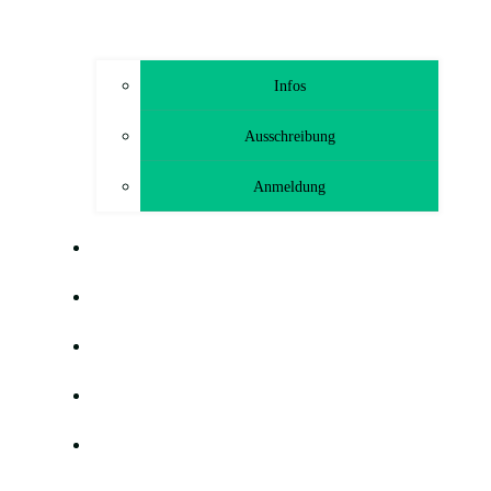
Infos
Ausschreibung
Anmeldung
TRAINING
GEMEINSAM HELFEN FREUNDE
HÖLLODROM
BLOG
G-HEF-TCHEN