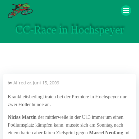
Zum
Inhalt
springen
CC-Race in Hochspeyer
Alfred
Juni 15, 2009
by
on
Krankheitsbedingt traten bei der Premiere in Hochspeyer nur
zwei Höllenhunde an.
Niclas Martin
der mittlerweile in der U13 immer um einen
Podiumsplatz kämpfen kann, musste sich am Sonntag nach
einem harten aber fairen Zielsprint gegen
Marcel Neufang
mit