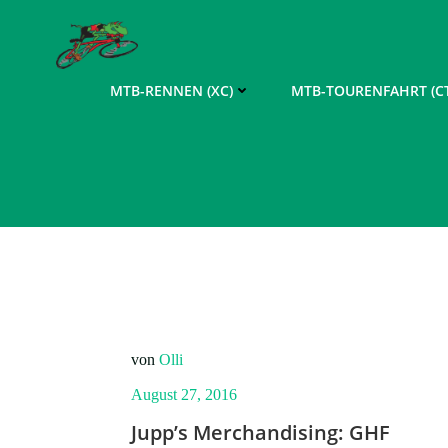
Zum
Inhalt
springen
MTB-RENNEN (XC)
MTB-TOURENFAHRT (CT
von
Olli
August 27, 2016
Jupp’s Merchandising: GHF