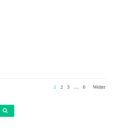
Posts
Posts
Page
Page
Page
Page
1
2
3
…
6
Weiter
navigation
navigat