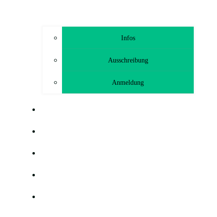
Infos
Ausschreibung
Anmeldung
TRAINING
GEMEINSAM HELFEN FREUNDE
HÖLLODROM
BLOG
G-HEF-TCHEN