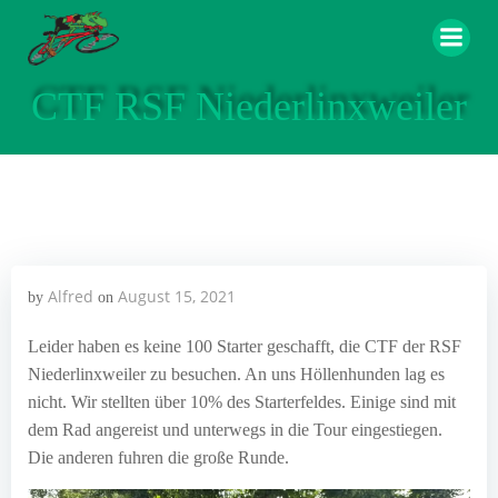
Zum
Inhalt
springen
CTF RSF Niederlinxweiler
Alfred
August 15, 2021
by
on
Leider haben es keine 100 Starter geschafft, die CTF der RSF
Niederlinxweiler zu besuchen. An uns Höllenhunden lag es
nicht. Wir stellten über 10% des Starterfeldes. Einige sind mit
dem Rad angereist und unterwegs in die Tour eingestiegen.
Die anderen fuhren die große Runde.