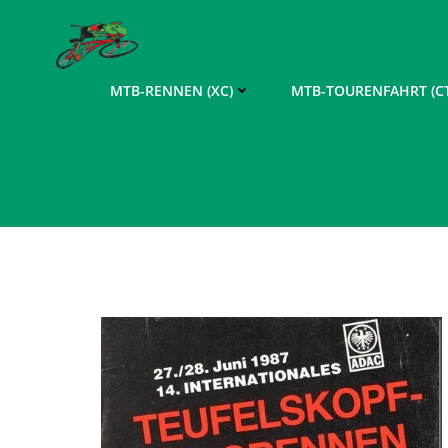
Zum
Inhalt
springen
MTB-RENNEN (XC)
MTB-TOURENFAHRT (CT