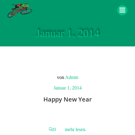
Zum
Inhalt
springen
Januar 1, 2014
von
Admin
Januar 1, 2014
Happy New Year
0
mehr lesen.