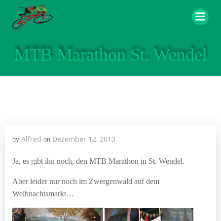
Zum
Inhalt
springen
MTB Marathon St. Wendel
Alfred
Dezember 12, 2013
by
on
Ja, es gibt ihn noch, den MTB Marathon in St. Wendel.
Aber leider nur noch im Zwergenwald auf dem
Weihnachtsmarkt…