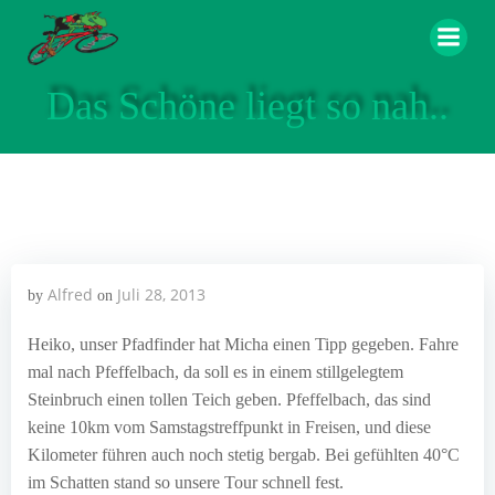
Zum
Inhalt
springen
Das Schöne liegt so nah..
Alfred
Juli 28, 2013
by
on
Heiko, unser Pfadfinder hat Micha einen Tipp gegeben. Fahre
mal nach Pfeffelbach, da soll es in einem stillgelegtem
Steinbruch einen tollen Teich geben. Pfeffelbach, das sind
keine 10km vom Samstagstreffpunkt in Freisen, und diese
Kilometer führen auch noch stetig bergab. Bei gefühlten 40°C
im Schatten stand so unsere Tour schnell fest.