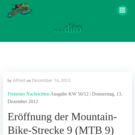
Zum
Inhalt
springen
…dito
Alfred
Dezember 16, 2012
by
on
Freisener Nachrichten
Ausgabe KW 50/12 | Donnerstag, 13.
Dezember 2012
Eröffnung der Mountain-
Bike-Strecke 9 (MTB 9)