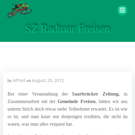
Zum
Inhalt
springen
SZ Radtour Freisen
Alfred
August 20, 2012
by
on
Bei einer Veranstaltung der
Saarbrücker Zeitung,
in
Zusammenarbeit mit der
Gemeinde Freisen
, hätten wir uns
unterm Strich doch etwas mehr Teilnehmer erwartet. Es ist wie
es ist, und man kann nur denjenigen erzählen, die nicht da
waren, was man alles verpasst hat.