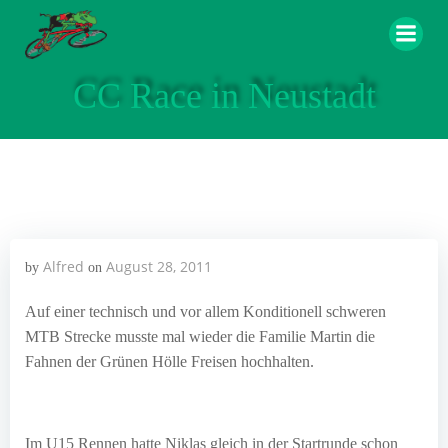
Zum
Inhalt
springen
CC Race in Neustadt
Alfred
August 28, 2011
by
on
Auf einer technisch und vor allem Konditionell schweren
MTB Strecke musste mal wieder die Familie Martin die
Fahnen der Grünen Hölle Freisen hochhalten.
Im U15 Rennen hatte Niklas gleich in der Startrunde schon