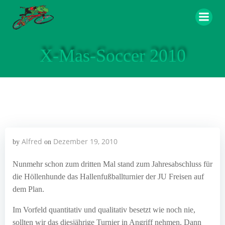
Zum
Inhalt
springen
X-Mas-Soccer 2010
Alfred
Dezember 19, 2010
by
on
Nunmehr schon zum dritten Mal stand zum Jahresabschluss für
die Höllenhunde das Hallenfußballturnier der JU Freisen auf
dem Plan.
Im Vorfeld quantitativ und qualitativ besetzt wie noch nie,
sollten wir das diesjährige Turnier in Angriff nehmen. Dann