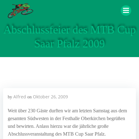
Zum
Inhalt
springen
Abschlussfeier des MTB Cup
Saar Pfalz 2009
Alfred
Oktober 26, 2009
by
on
Weit über 230 Gäste durften wir am letzten Samstag aus dem
gesamten Südwesten in der Festhalle Oberkirchen begrüßen
und bewirten. Anlass hierzu war die jährliche große
Abschlussveranstaltung des MTB Cup Saar Pfalz.