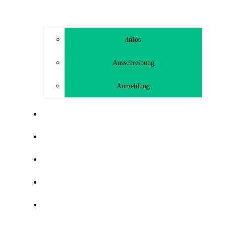
Infos
Ausschreibung
Anmeldung
TRAINING
GEMEINSAM HELFEN FREUNDE
HÖLLODROM
BLOG
G-HEF-TCHEN