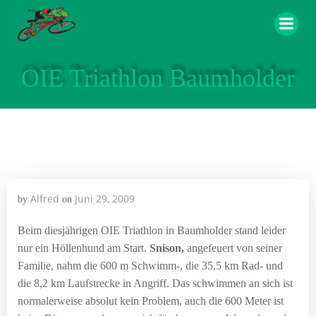
Zum
Inhalt
springen
OIE Triathlon Baumholder
Alfred
Juni 29, 2009
by
on
Beim diesjährigen OIE Triathlon in Baumholder stand leider
nur ein Höllenhund am Start.
Snison,
angefeuert von seiner
Familie, nahm die 600 m Schwimm-, die 35,5 km Rad- und
die 8,2 km Laufstrecke in Angriff. Das schwimmen an sich ist
normalerweise absolut kein Problem, auch die 600 Meter ist