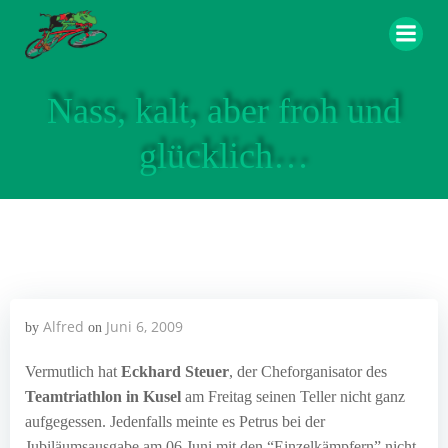
Zum
Inhalt
springen
Nass, kalt, aber froh und
glücklich…
Alfred
Juni 6, 2009
by
on
Vermutlich hat
Eckhard Steuer
, der Cheforganisator des
Teamtriathlon in Kusel
am Freitag seinen Teller nicht ganz
aufgegessen. Jedenfalls meinte es Petrus bei der
Jubiläumsausgabe am 06.Juni mit den “Einzelkämpfern” nicht