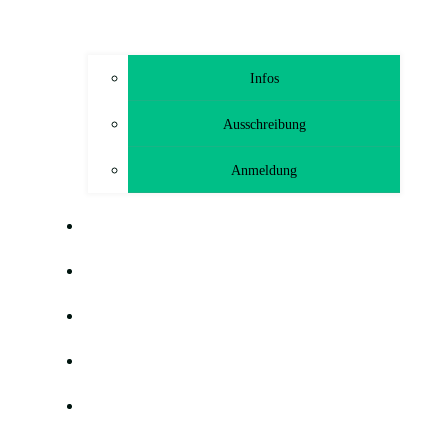
Infos
Ausschreibung
Anmeldung
TRAINING
GEMEINSAM HELFEN FREUNDE
HÖLLODROM
BLOG
G-HEF-TCHEN