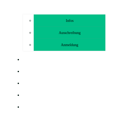
Infos
Ausschreibung
Anmeldung
TRAINING
GEMEINSAM HELFEN FREUNDE
HÖLLODROM
BLOG
G-HEF-TCHEN