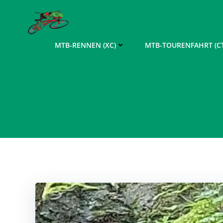
Zum
Inhalt
springen
MTB-RENNEN (XC)
MTB-TOURENFAHRT (CT