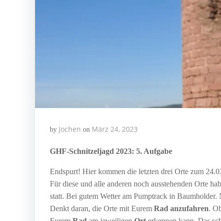
Jochen
März 24, 2023
by
on
GHF-Schnitzeljagd 2023: 5. Aufgabe
Endspurt! Hier kommen die letzten drei Orte zum 24.
Für diese und alle anderen noch ausstehenden Orte habt
statt. Bei gutem Wetter am Pumptrack in Baumholder. 
Denkt daran, die Orte mit Eurem
Rad anzufahren
. O
Eurem
Rad
am jeweiligen
Ort
erkennen kann. Das schön