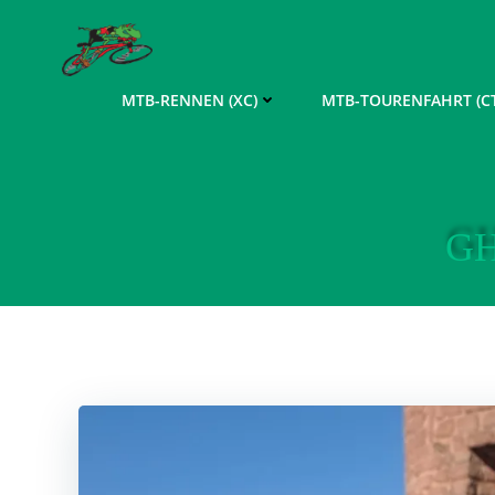
Zum
Inhalt
springen
MTB-RENNEN (XC)
MTB-TOURENFAHRT (CT
GH