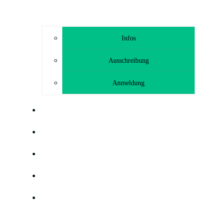
Infos
Ausschreibung
Anmeldung
TRAINING
GEMEINSAM HELFEN FREUNDE
HÖLLODROM
BLOG
G-HEF-TCHEN