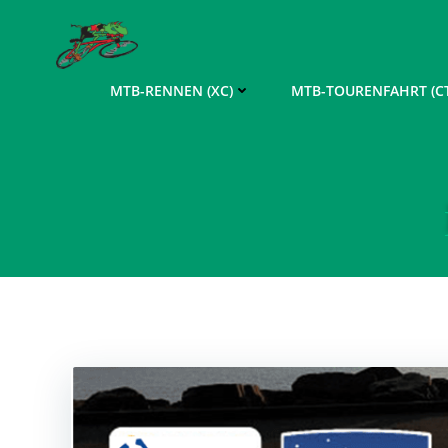
Zum
Inhalt
springen
MTB-RENNEN (XC)
MTB-TOURENFAHRT (CT