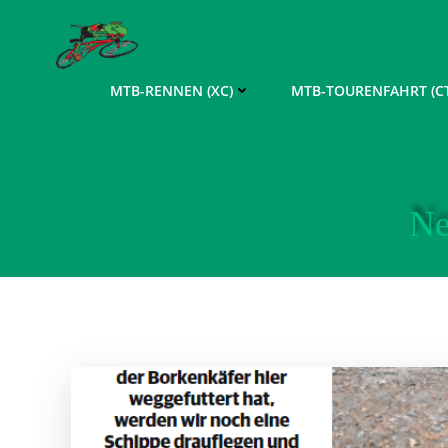
Zum
Inhalt
springen
MTB-RENNEN (XC)
MTB-TOURENFAHRT (CT
Ne