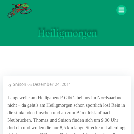
Zum
Inhalt
springen
Heiligmorgen
Snison
Dezember 24, 2011
by
on
Langeweile am Heiligabend? Gibt’s bei uns im Nordsaarland
nicht – da geht’s am Heiligmorgen schon sportlich los! Rein in
die stinkenden Puschen und ab zum Bärenfelslauf nach
Neubrücken. Thomas und Snison finden sich um 9.00 Uhr
dort ein und wollen die nur 8,5 km lange Strecke mit allerdings