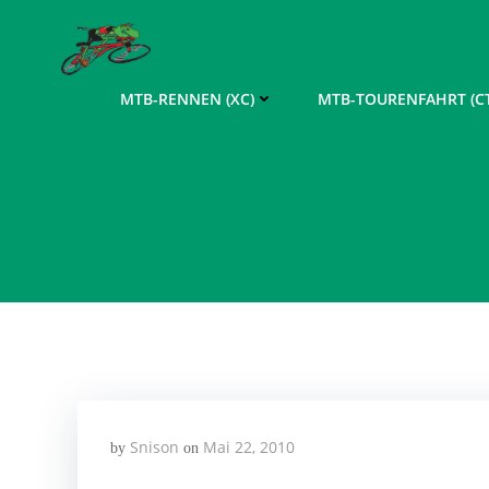
Zum
Inhalt
springen
MTB-RENNEN (XC)
MTB-TOURENFAHRT (CT
Snison
Mai 22, 2010
by
on